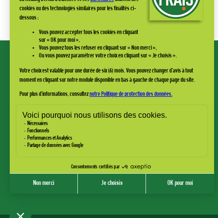
Le bon prix c'est ICI !
www.groupe-blachere.com
www.marieblachere.com