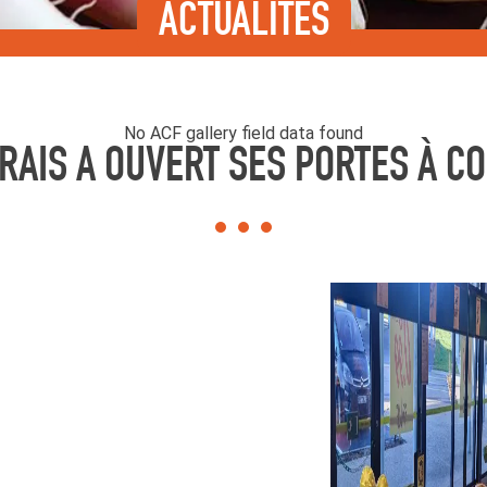
ACTUALITÉS
No ACF gallery field data found
AIS A OUVERT SES PORTES À C