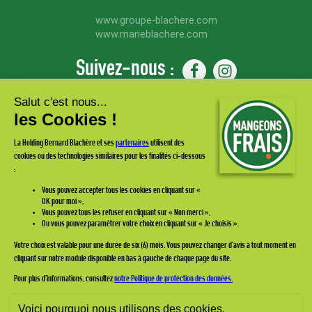
www.groupe-blachere.com
www.marieblachere.com
Suivez-nous :
Abonnez-vous à notre
newsletter
et recevez toutes les actualités & promos Mangeons Frais !
ESPACE PRO
FAQ
CONTACTEZ-NOUS
MENTIONS LÉGALES