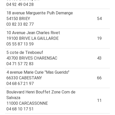
04 92 49 04 28
18 avenue Marguerite Pulh Demange
54150 BRIEY
54
03 82 33 82 77
10 Avenue Jean Charles Rivet
19100 BRIVE LA GAILLARDE
19
05 55 87 13 59
5 cote de Tireboeuf
43700 BRIVES CHARENSAC
43
04 71 57 72 83
4 avenue Marie Curie "Mas Guerido"
66330 CABESTANY
66
04 68 67 21 97
Boulevard Henri Bouffet Zone Com de
Salvaza
11
11000 CARCASSONNE
04 68 10 17 51