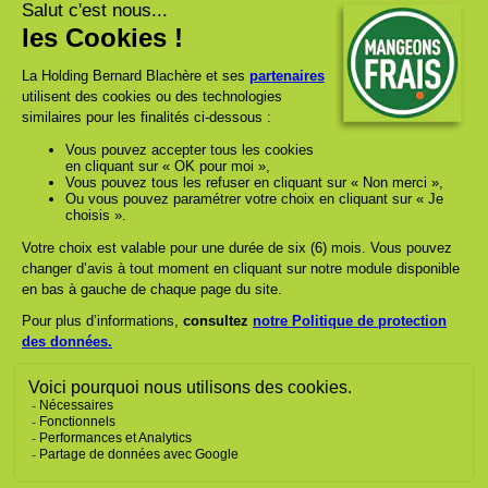
Le bon prix c'est ICI !
www.groupe-blachere.com
www.marieblachere.com
Suivez-nous :
Aller sur la page Facebook de Mang
Aller sur la page Instagram 
Aller sur la page Link
ESPACE PRO
FAQ
CONTACTEZ-NOUS
MENTIONS LÉGALES
POLITIQUE DE PROTECTION DES DONNÉES
LIGNÉTHIQUE