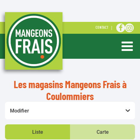
ALLER S
ALLE
CONTACT
Ouvrir ou 
Les magasins Mangeons Frais à
Coulommiers
Modifier
Liste
Carte